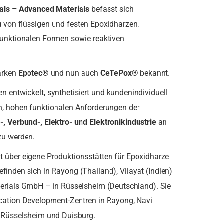
als –
Advanced
Materials
befasst sich
g von flüssigen und festen Epoxidharzen,
unktionalen Formen sowie reaktiven
arken
Epotec
®
und nun auch
CeTePox
®
bekannt.
 entwickelt, synthetisiert und kundenindividuell
, hohen funktionalen Anforderungen der
-, Verbund-, Elektro- und Elektronikindustrie
an
zu werden.
gt über eigene Produktionsstätten für Epoxidharze
finden sich in Rayong (Thailand), Vilayat (Indien)
erials GmbH – in Rüsselsheim (Deutschland). Sie
ication Development-Zentren in Rayong, Navi
 Rüsselsheim und Duisburg.