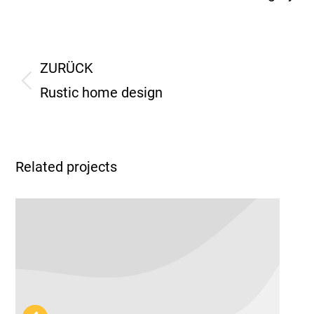
Project
ZURÜCK
navigation
Previous
Rustic home design
project:
Related projects