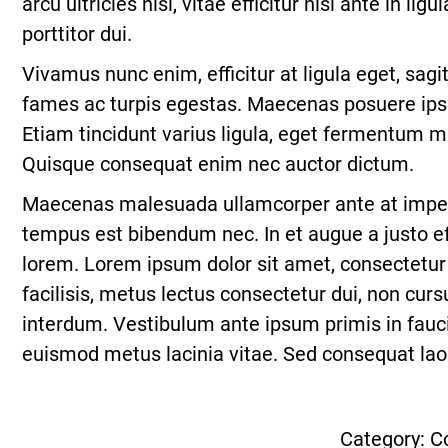
arcu ultricies nisi, vitae efficitur nisl ante in
porttitor dui.
Vivamus nunc enim, efficitur at ligula eget, sa
fames ac turpis egestas. Maecenas posuere ipsu
Etiam tincidunt varius ligula, eget fermentum ma
Quisque consequat enim nec auctor dictum.
Maecenas malesuada ullamcorper ante at imperdie
tempus est bibendum nec. In et augue a justo eff
lorem. Lorem ipsum dolor sit amet, consectetur a
facilisis, metus lectus consectetur dui, non cur
interdum. Vestibulum ante ipsum primis in fauci
euismod metus lacinia vitae. Sed consequat laor
Category:
Co