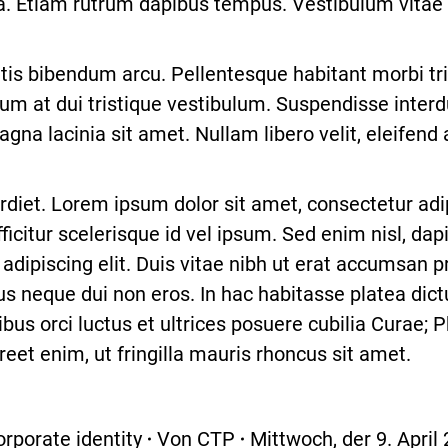
 ligula. Etiam rutrum dapibus tempus. Vestibulum vit
gittis bibendum arcu. Pellentesque habitant morbi t
m at dui tristique vestibulum. Suspendisse interd
gna lacinia sit amet. Nullam libero velit, eleifend 
t. Lorem ipsum dolor sit amet, consectetur adipis
icitur scelerisque id vel ipsum. Sed enim nisl, dap
dipiscing elit. Duis vitae nibh ut erat accumsan pr
sus neque dui non eros. In hac habitasse platea dic
bus orci luctus et ultrices posuere cubilia Curae
eet enim, ut fringilla mauris rhoncus sit amet.
rporate identity
Von
CTP
Mittwoch, der 9. April