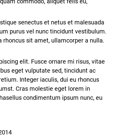
ae quam commodo, aliquet felis eu,
ristique senectus et netus et malesuada
um purus vel nunc tincidunt vestibulum.
a rhoncus sit amet, ullamcorper a nulla.
cing elit. Fusce ornare mi risus, vitae
ibus eget vulputate sed, tincidunt ac
etium. Integer iaculis, dui eu rhoncus
tumst. Cras molestie eget lorem in
; Phasellus condimentum ipsum nunc, eu
 2014