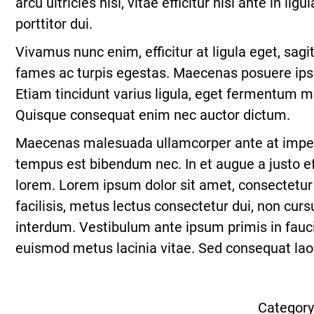
arcu ultricies nisi, vitae efficitur nisl ante in
porttitor dui.
Vivamus nunc enim, efficitur at ligula eget, sa
fames ac turpis egestas. Maecenas posuere ipsu
Etiam tincidunt varius ligula, eget fermentum ma
Quisque consequat enim nec auctor dictum.
Maecenas malesuada ullamcorper ante at imperdie
tempus est bibendum nec. In et augue a justo eff
lorem. Lorem ipsum dolor sit amet, consectetur a
facilisis, metus lectus consectetur dui, non cur
interdum. Vestibulum ante ipsum primis in fauci
euismod metus lacinia vitae. Sed consequat laor
Category