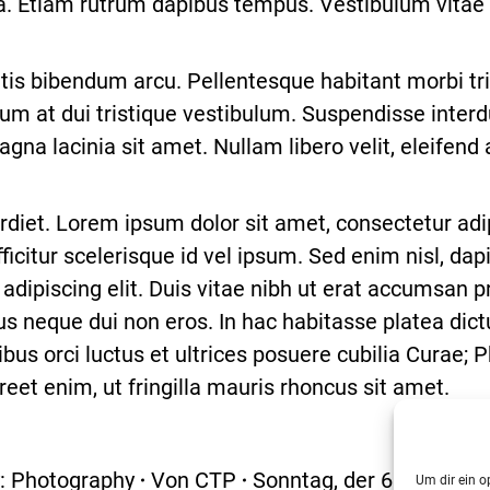
 ligula. Etiam rutrum dapibus tempus. Vestibulum vit
gittis bibendum arcu. Pellentesque habitant morbi t
m at dui tristique vestibulum. Suspendisse interd
gna lacinia sit amet. Nullam libero velit, eleifend 
t. Lorem ipsum dolor sit amet, consectetur adipis
icitur scelerisque id vel ipsum. Sed enim nisl, dap
dipiscing elit. Duis vitae nibh ut erat accumsan pr
sus neque dui non eros. In hac habitasse platea dic
bus orci luctus et ultrices posuere cubilia Curae
eet enim, ut fringilla mauris rhoncus sit amet.
:
Photography
Von
CTP
Sonntag, der 6. April 20
Um dir ein o