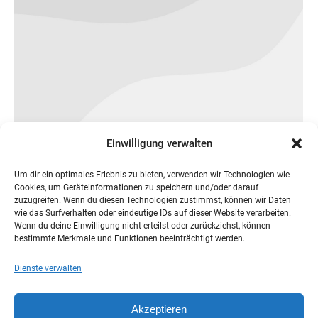
Einwilligung verwalten
Pranayama Yoga
Um dir ein optimales Erlebnis zu bieten, verwenden wir Technologien wie
Cookies, um Geräteinformationen zu speichern und/oder darauf
Viva ladiet metus nulla. Hitrices orci leo,
zuzugreifen. Wenn du diesen Technologien zustimmst, können wir Daten
et feugiat eros tristique et. Proin ligula
wie das Surfverhalten oder eindeutige IDs auf dieser Website verarbeiten.
Wenn du deine Einwilligung nicht erteilst oder zurückziehst, können
justo, iaculis quis ornare in nulla purus
bestimmte Merkmale und Funktionen beeinträchtigt werden.
amitos.
Dienste verwalten
By
CTP
Thursday September 19th, 2019
Akzeptieren