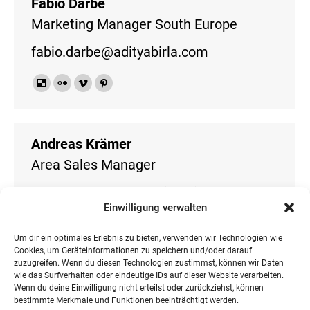
Fabio Darbe
Marketing Manager South Europe
fabio.darbe@adityabirla.com
Delicious
Flickr
Vimeo
Pinterest
Andreas Krämer
Area Sales Manager
andreas.kraemer@adityabirla.com
Einwilligung verwalten
Personal
Facebook
X
Um dir ein optimales Erlebnis zu bieten, verwenden wir Technologien wie
blog
Cookies, um Geräteinformationen zu speichern und/oder darauf
zuzugreifen. Wenn du diesen Technologien zustimmst, können wir Daten
/
wie das Surfverhalten oder eindeutige IDs auf dieser Website verarbeiten.
Dr. Thomas Dahlems
website
Wenn du deine Einwilligung nicht erteilst oder zurückziehst, können
bestimmte Merkmale und Funktionen beeinträchtigt werden.
Global Lead Wind Energy